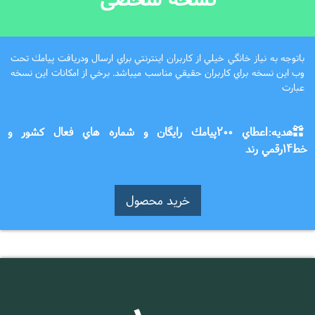
باتوجه به نياز خانگي خيلي از كاربران اينترنتي براي ارسال ودريافت پيامك تحت
وب اين نسخه براي كاربران حقيقي مناسب ميباشد. برخي از امكانات اين نسخه
عبارت
هدیه:اعطاي 200پيامك رايگان و شماره هاي فعال كشور و
خط14رقمي رند
خرید محصول