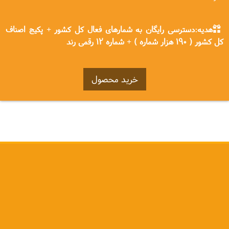
هدیه:دسترسی رایگان به شمارهای فعال کل کشور + پکیج اصناف
کل کشور ( 190 هزار شماره ) + شماره 12 رقمی رند
خرید محصول